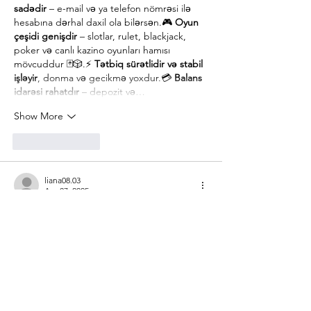
sadədir
 – e-mail və ya telefon nömrəsi ilə 
hesabına dərhal daxil ola bilərsən.🎮 
Oyun 
çeşidi genişdir
 – slotlar, rulet, blackjack, 
poker və canlı kazino oyunları hamısı 
mövcuddur 🃏🎲.⚡ 
Tətbiq sürətlidir və stabil 
işləyir
, donma və gecikmə yoxdur.💳 
Balans 
idarəsi rahatdır
 – depozit və…
Show More
Like
Reply
liana08.03
Apr 07, 2025
rc-sibir.ru
Like
Reply
Let’s plan your perfect Maui
adventure. Reach out with any